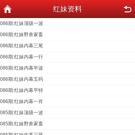
红妹资料
086期:红妹顶级一波
086期:红妹野兽家畜
086期:红妹内幕三尾
086期:红妹内幕一行
086期:红妹内幕半波
086期:红妹内幕五码
086期:红妹内幕平特
086期:红妹内幕一肖
085期:红妹顶级一波
085期:红妹野兽家畜
085期:红妹内幕三尾