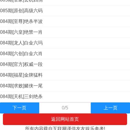
085期[原创]高级六码
084期[至尊]绝杀半波
084期[六皇]绝禁一肖
084期[龙人]白金六玛
084期[六创]白金六肖
084期[官方]权威一段
084期[福星]金牌猛料
084期[求败]赌侠一尾
084期[天机]三剑绝杀
下一页
0/5
上一页
返回网站首页
所有内容载自互联网谨供友友娱乐参考!