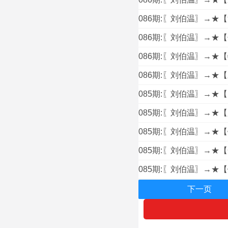
086期:〖刘伯温〗→★
086期:〖刘伯温〗→★
086期:〖刘伯温〗→★
086期:〖刘伯温〗→★
085期:〖刘伯温〗→★
085期:〖刘伯温〗→★
085期:〖刘伯温〗→★
085期:〖刘伯温〗→★
085期:〖刘伯温〗→★
下一页