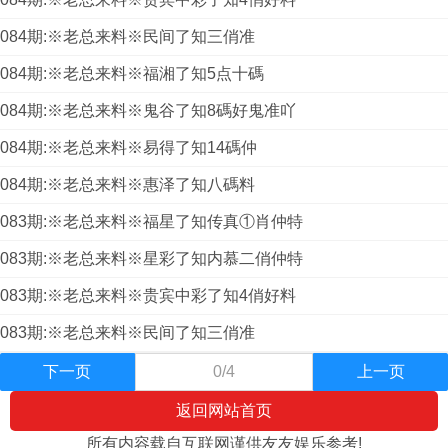
084期:※老总来料※民间了知三俏准
084期:※老总来料※福湘了知5点十碼
084期:※老总来料※鬼谷了知8碼好鬼准吖
084期:※老总来料※易得了知14碼仲
084期:※老总来料※惠泽了知八碼料
083期:※老总来料※福星了知传真①肖仲特
083期:※老总来料※星彩了知内慕二俏仲特
083期:※老总来料※贵宾中彩了知4俏好料
083期:※老总来料※民间了知三俏准
下一页
0/4
上一页
返回网站首页
所有内容载自互联网谨供友友娱乐参考!