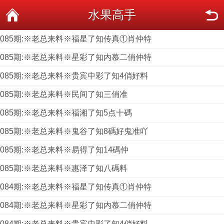
水果高手
085期:※老总来料※福星了知传真①肖仲特
085期:※老总来料※星彩了知内慕二俏仲特
085期:※老总来料※贵宾中彩了知4俏好料
085期:※老总来料※民间了知三俏准
085期:※老总来料※福湘了知5点十碼
085期:※老总来料※鬼谷了知8碼好鬼准吖
085期:※老总来料※易得了知14碼仲
085期:※老总来料※惠泽了知八碼料
084期:※老总来料※福星了知传真①肖仲特
084期:※老总来料※星彩了知内慕二俏仲特
084期:※老总来料※贵宾中彩了知4俏好料