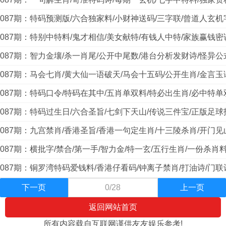
087期：特码预测版/六合独家料/小财神送码/三字联/曾道人玄机
087期：特别中特料/鬼才相信/美女献特/有钱人中特/家族赢钱密
087期：智力金壤/杀一肖尾/公开中尾数/港台分析发财诗/怪异公
087期：马会七肖/黄大仙一语破天/马会十五码/公开生肖/金言玉
087期：特码口令/特码在其中/五肖单双料/特必出生肖/必中特单
087期：特码过生日/六合圣旨/七剑下天山/传说三件宝/正版足球
087期：九宫禁肖/香港圣旨/香港一句定生肖/十三陵杀肖/开门见
087期：横批字/禁合/第一手/智力金/特一玄/五行生肖/一份杀肖
087期：铜罗湾特码爱钱料/香港仔看码/钟离子禁肖/打油诗/门联
下一页
0/28
上一页
返回网站首页
所有内容载自互联网谨供友友娱乐参考!