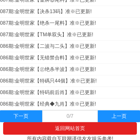
087期:金明世家【决杀13码】准※已更新!
087期:金明世家【绝杀一尾料】准※已更新!
087期:金明世家【TM单双头】准※已更新!
086期:金明世家【二波与二头】准※已更新!
086期:金明世家【无错禁合料】准※已更新!
086期:金明世家【㊣绝杀半波】准※已更新!
086期:金明世家【特碼只44個】准※已更新!
086期:金明世家【特码前后肖】准※已更新!
086期:金明世家【经典◆九肖】准※已更新!
下一页
0/7
上一页
返回网站首页
所有内容载自互联网谨供友友娱乐参考!