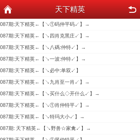
天下精英
087期:天下精英←【↘①码仲平码↙】→
087期:天下精英←【↘四肖克黑庄↙】→
087期:天下精英←【↘八碼:仲特↙】→
087期:天下精英←【↘一波:仲特↙】→
087期:天下精英←【↘必中:单双↙】
087期:天下精英←【↘九肖至一肖↙】→
087期:天下精英←【↘买什么◇开什么↙】→
087期:天下精英←【↘①肖仲特平↙】→
087期:天下精英←【↘特玛大小↙】→
087期: 天下精英←【↘野兽☆家禽↙】→
087期:天下精英←【↘①尾仲特平↙】→