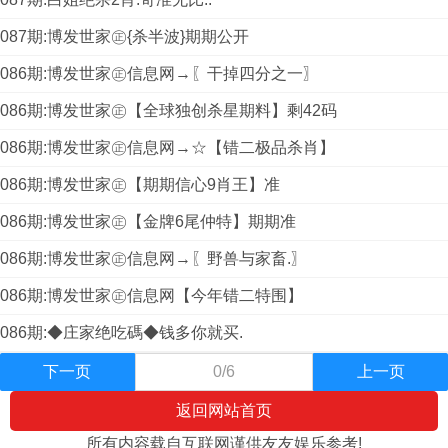
087期:博发世家㊣{杀半波}期期公开
086期:博发世家㊣信息网→〖干掉四分之一〗
086期:博发世家㊣【全球独创杀星期料】剩42码
086期:博发世家㊣信息网→☆【错二极品杀肖】
086期:博发世家㊣【期期信心9肖王】准
086期:博发世家㊣【金牌6尾仲特】期期准
086期:博发世家㊣信息网→〖野兽与家畜.〗
086期:博发世家㊣信息网【今年错二特围】
086期:◆庄家绝吃碼◆钱多你就买.
下一页
0/6
上一页
返回网站首页
所有内容载自互联网谨供友友娱乐参考!