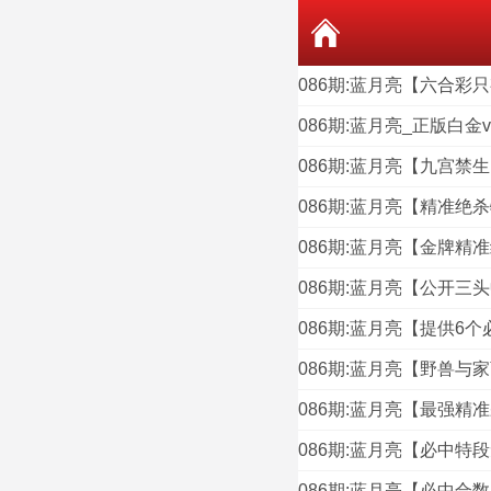
086期:蓝月亮【六合彩
086期:蓝月亮_正版白金
086期:蓝月亮【九宫禁
086期:蓝月亮【精准绝
086期:蓝月亮【金牌精
086期:蓝月亮【公开三
086期:蓝月亮【提供6
086期:蓝月亮【野兽与
086期:蓝月亮【最强精
086期:蓝月亮【必中特
086期:蓝月亮【必中合