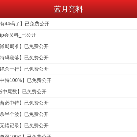
蓝月亮料
只有44码了】已免费公开
vip会员料_已公开
生肖期期准】已免费公开
杀特码段落】已免费公开
准绝杀一行】已免费公开
头中特100%】已免费公开
个必中尾数】已免费公开
家畜必中特】已免费公开
准杀半个波】已免费公开
段无错记录】已免费公开
数单双100%】已免费公开