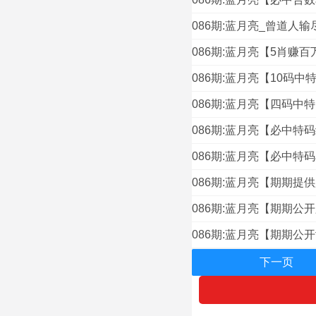
086期:蓝月亮_曾道人
086期:蓝月亮【5肖赚
086期:蓝月亮【10码中
086期:蓝月亮【四码中
086期:蓝月亮【必中特
086期:蓝月亮【必中特
086期:蓝月亮【期期提
086期:蓝月亮【期期公
086期:蓝月亮【期期公
下一页