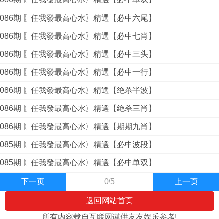
086期:〖任我發最高心水〗精選【必中六尾】
086期:〖任我發最高心水〗精選【必中七肖】
086期:〖任我發最高心水〗精選【必中三头】
086期:〖任我發最高心水〗精選【必中一行】
086期:〖任我發最高心水〗精選【绝杀半波】
086期:〖任我發最高心水〗精選【绝杀三肖】
086期:〖任我發最高心水〗精選【期期九肖】
085期:〖任我發最高心水〗精選【必中波段】
085期:〖任我發最高心水〗精選【必中单双】
下一页
0/5
上一页
返回网站首页
所有内容载自互联网谨供友友娱乐参考!