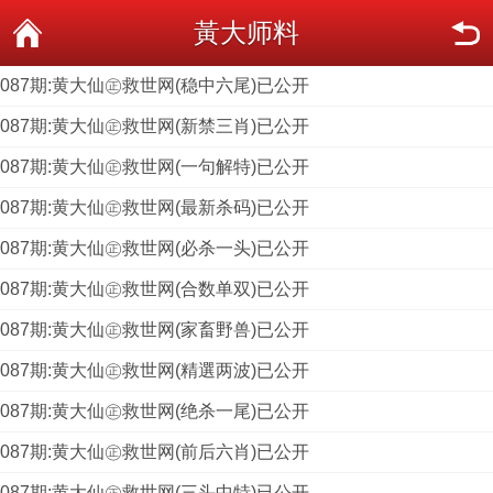
黃大师料
087期:黄大仙㊣救世网(稳中六尾)已公开
087期:黄大仙㊣救世网(新禁三肖)已公开
087期:黄大仙㊣救世网(一句解特)已公开
087期:黄大仙㊣救世网(最新杀码)已公开
087期:黄大仙㊣救世网(必杀一头)已公开
087期:黄大仙㊣救世网(合数单双)已公开
087期:黄大仙㊣救世网(家畜野兽)已公开
087期:黄大仙㊣救世网(精選两波)已公开
087期:黄大仙㊣救世网(绝杀一尾)已公开
087期:黄大仙㊣救世网(前后六肖)已公开
087期:黄大仙㊣救世网(三头中特)已公开