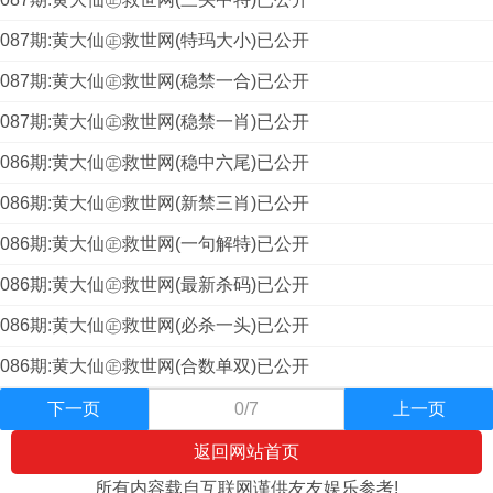
087期:黄大仙㊣救世网(特玛大小)已公开
087期:黄大仙㊣救世网(稳禁一合)已公开
087期:黄大仙㊣救世网(稳禁一肖)已公开
086期:黄大仙㊣救世网(稳中六尾)已公开
086期:黄大仙㊣救世网(新禁三肖)已公开
086期:黄大仙㊣救世网(一句解特)已公开
086期:黄大仙㊣救世网(最新杀码)已公开
086期:黄大仙㊣救世网(必杀一头)已公开
086期:黄大仙㊣救世网(合数单双)已公开
下一页
0/7
上一页
返回网站首页
所有内容载自互联网谨供友友娱乐参考!