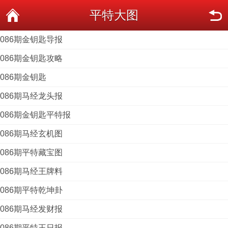
平特大图
086期金钥匙导报
086期金钥匙攻略
086期金钥匙
086期马经龙头报
086期金钥匙平特报
086期马经玄机图
086期平特藏宝图
086期马经王牌料
086期平特乾坤卦
086期马经发财报
086期平特王日报