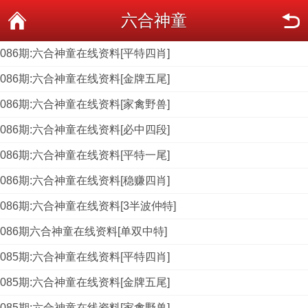
六合神童
086期:六合神童在线资料[平特四肖]
086期:六合神童在线资料[金牌五尾]
086期:六合神童在线资料[家禽野兽]
086期:六合神童在线资料[必中四段]
086期:六合神童在线资料[平特一尾]
086期:六合神童在线资料[稳赚四肖]
086期:六合神童在线资料[3半波仲特]
086期六合神童在线资料[单双中特]
085期:六合神童在线资料[平特四肖]
085期:六合神童在线资料[金牌五尾]
085期:六合神童在线资料[家禽野兽]