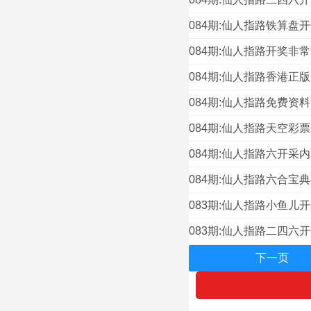
084期:仙人指路铁算盘
084期:仙人指路开奖非
084期:仙人指路香港正
084期:仙人指路免费资
084期:仙人指路天空彩
084期:仙人指路六开采
084期:仙人指路六合宝
083期:仙人指路小鱼儿
083期:仙人指路二四六
下一页