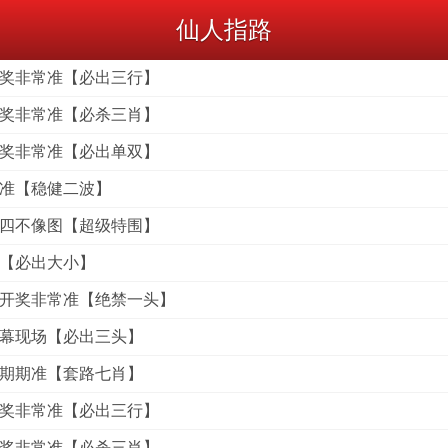
仙人指路
开奖非常准【必出三行】
开奖非常准【必杀三肖】
开奖非常准【必出单双】
常准【稳健二波】
版四不像图【超级特围】
料【必出大小】
票开奖非常准【绝禁一头】
内幕现场【必出三头】
典期期准【套路七肖】
开奖非常准【必出三行】
开奖非常准【必杀三肖】