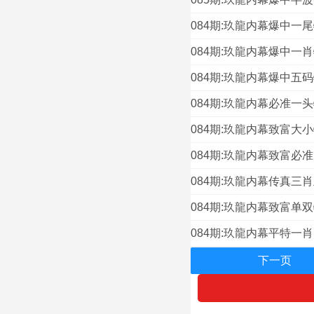
084期:玖龍内幕爆中一
084期:玖龍内幕爆中一
084期:玖龍内幕爆中五
084期:玖龍内幕必准一
084期:玖龍内幕致富大
084期:玖龍内幕致富必准
084期:玖龍内幕传真三
084期:玖龍内幕致富单
084期:玖龍内幕平特一
下一页