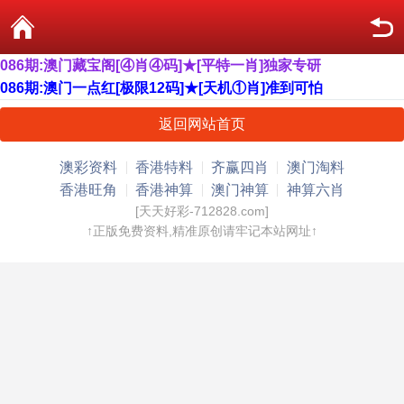
086期:澳门藏宝阁[④肖④码]★[平特一肖]独家专研
086期:澳门一点红[极限12码]★[天机①肖]准到可怕
返回网站首页
澳彩资料
香港特料
齐赢四肖
澳门淘料
香港旺角
香港神算
澳门神算
神算六肖
[天天好彩-712828.com]
↑正版免费资料,精准原创请牢记本站网址↑