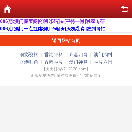
086期:澳门藏宝阁[④肖④码]★[平特一肖]独家专研
086期:澳门一点红[极限12码]★[天机①肖]准到可怕
返回网站首页
澳彩资料
香港特料
齐赢四肖
澳门淘料
香港旺角
香港神算
澳门神算
神算六肖
[天天好彩-712828.com]
↑正版免费资料,精准原创请牢记本站网址↑