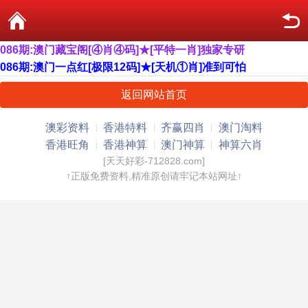
086期:澳门藏宝阁[④肖④码]★[平特一肖]独家专研
086期:澳门一点红[极限12码]★[天机①肖]准到可怕
返回网站首页
澳彩资料
香港特料
齐赢四肖
澳门淘料
香港旺角
香港神算
澳门神算
神算六肖
[天天好彩-712828.com]
↑正版免费资料,精准原创请牢记本站网址↑