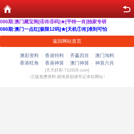
086期:澳门藏宝阁[④肖④码]★[平特一肖]独家专研
086期:澳门一点红[极限12码]★[天机①肖]准到可怕
返回网站首页
澳彩资料
香港特料
齐赢四肖
澳门淘料
香港旺角
香港神算
澳门神算
神算六肖
[天天好彩-712828.com]
↑正版免费资料,精准原创请牢记本站网址↑