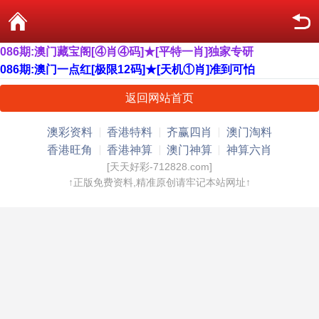
086期:澳门藏宝阁[④肖④码]★[平特一肖]独家专研
086期:澳门一点红[极限12码]★[天机①肖]准到可怕
返回网站首页
澳彩资料
香港特料
齐赢四肖
澳门淘料
香港旺角
香港神算
澳门神算
神算六肖
[天天好彩-712828.com]
↑正版免费资料,精准原创请牢记本站网址↑