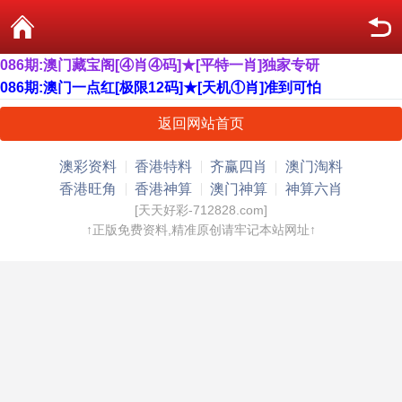
086期:澳门藏宝阁[④肖④码]★[平特一肖]独家专研
086期:澳门一点红[极限12码]★[天机①肖]准到可怕
返回网站首页
澳彩资料
香港特料
齐赢四肖
澳门淘料
香港旺角
香港神算
澳门神算
神算六肖
[天天好彩-712828.com]
↑正版免费资料,精准原创请牢记本站网址↑