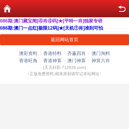
086期:澳门藏宝阁[④肖④码]★[平特一肖]独家专研
086期:澳门一点红[极限12码]★[天机①肖]准到可怕
返回网站首页
澳彩资料
香港特料
齐赢四肖
澳门淘料
香港旺角
香港神算
澳门神算
神算六肖
[天天好彩-712828.com]
↑正版免费资料,精准原创请牢记本站网址↑