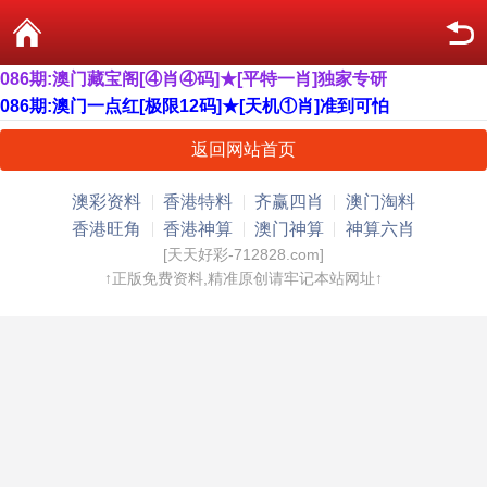
086期:澳门藏宝阁[④肖④码]★[平特一肖]独家专研
086期:澳门一点红[极限12码]★[天机①肖]准到可怕
返回网站首页
澳彩资料
香港特料
齐赢四肖
澳门淘料
香港旺角
香港神算
澳门神算
神算六肖
[天天好彩-712828.com]
↑正版免费资料,精准原创请牢记本站网址↑