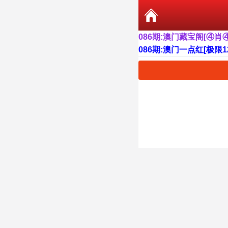
086期:澳门藏宝阁[④肖
086期:澳门一点红[极限