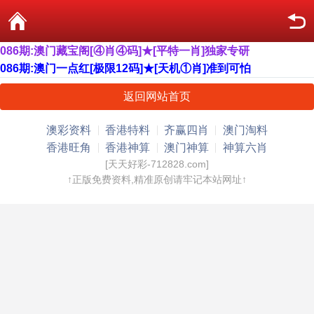
086期:澳门藏宝阁[④肖④码]★[平特一肖]独家专研
086期:澳门一点红[极限12码]★[天机①肖]准到可怕
返回网站首页
澳彩资料
香港特料
齐赢四肖
澳门淘料
香港旺角
香港神算
澳门神算
神算六肖
[天天好彩-712828.com]
↑正版免费资料,精准原创请牢记本站网址↑