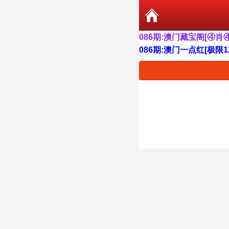
086期:澳门藏宝阁[④肖
086期:澳门一点红[极限